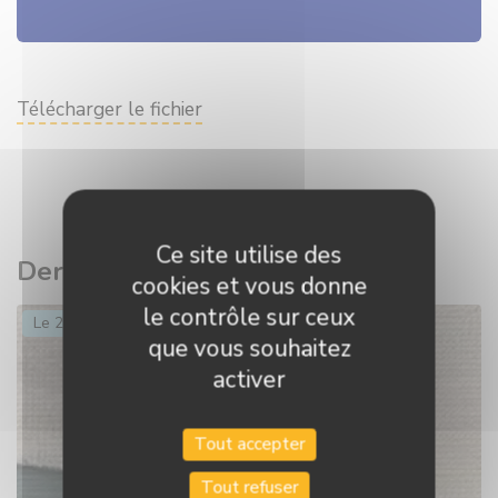
Télécharger le fichier
Face
Tw
Ce site utilise des
Derniers billets postés
cookies et vous donne
le contrôle sur ceux
Le 28 juin 2026
que vous souhaitez
activer
Tout accepter
Tout refuser