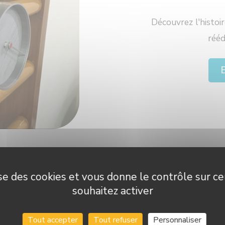
Découvrez l'histoir
rééd
E
lise des cookies et vous donne le contrôle sur c
u timer pour le kinésit
souhaitez activer
Tout accepter
Tout refuser
Personnaliser