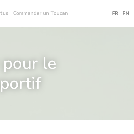
ctus
Commander un Toucan
FR
EN
 pour le
portif