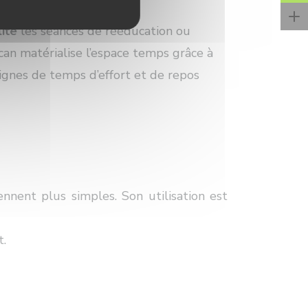
lite
les séances de rééducation ou
can matérialise l’espace temps grâce à
gnes de temps d’effort et de repos
ennent plus simples.
Son utilisation est
t.