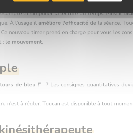
compte et simplifier la lecture du temps. Ainsi il
faci
ue. À l'usage il
améliore l'efficacité
de la séance. Tou
Ce nouveau timer prend en charge pour vous les consi
t :
le mouvement.
mple
 tours de bleu !” ?
Les consignes quantitatives devi
re n'est à régler. Toucan est disponible à tout momen
 kinésithérapeute