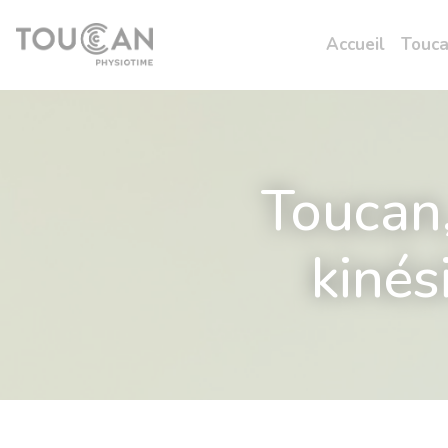
Panneau de gestion des cookies
Accueil
Touca
Toucan,
kinés