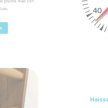
 piscine mais s’en
loin.
us
Naiss