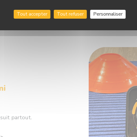
Tout accepter
Tout refuser
Personnaliser
ni
suit partout.
 >